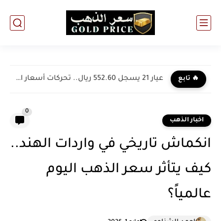
عيار 21 يسجل 552.60 ريال.. تحركات أسعار الذهب في السعودية...
🔥 تابع
0
اخبار الذهب
انكماش تاريخي في واردات الهند..
كيف يتأثر سعر الذهب اليوم
عالمياً؟