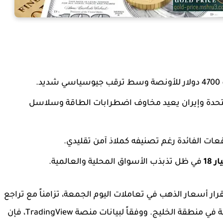
4700 دولار
للأونصة وسط ترقب جيوسياسي شديد.
متحدة وإيران يعيد مخاوف اضطرابات الطاقة وسلاسل
عات الفائدة رغم تصنيفه كملاذ آمن تقليدي.
18
في ظل تذبذب الأسواق المحلية والعالمية.
ار أسعار الذهب في تعاملات اليوم الجمعة، تزامناً مع تراجع
رهانات المستثمرين على التوصل إلى تهدئة سريعة في منطقة الخليج. ووفقاً لبيانات منصة TradingView، فإن