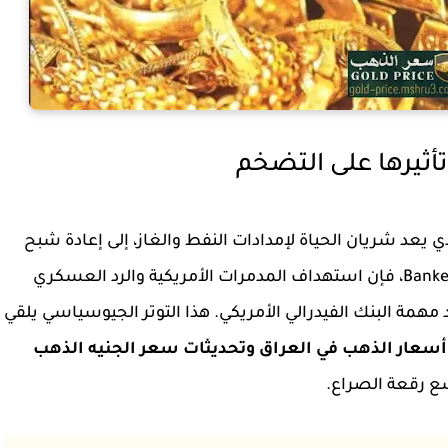
أثيرها على التضخم
يعد شريان الحياة لإمدادات النفط والغاز، إلى إعادة شبح
التضخم العالمي للواجهة. وبحسب تقارير Banker News، فإن استهداف المدمرات الأمريكية والرد العسكري
 مهمة البنك الفيدرالي الأمريكي. هذا التوتر الجيوسياسي يلقي
 أسعار الذهب في العراق وتحديثات سعر الجنيه الذهب
ع رقعة الصراع.